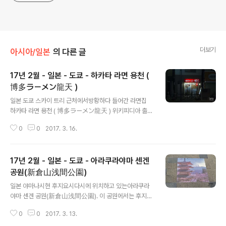
더보기
아시아/일본
의 다른 글
17년 2월 - 일본 - 도쿄 - 하카타 라면 용천 (
博多ラーメン龍天 )
글 내용
일본 도쿄 스카이 트리 근처에서방황하다 들어간 라면집
하카타 라면 용천 ( 博多ラーメン龍天 ) 위키피디아 출처
: " 하카타(일본어: 博多はかた 하카타[*])는 규슈 북부 지
0
0
2017. 3. 16.
쿠젠 국에 세워진 하카타 만에 접해있는 항구 도시이다. 중
세에 무역 도시로서 번창했으며, 에도 시대에 조카마치 하
카타를 구축하였고, 메이지 시대에는 하카타, 후쿠오카와
17년 2월 - 일본 - 도쿄 - 아라쿠라야마 센겐
함께, 후쿠오카 시로 지정되어 현재에 이르고 있다. 하카타
의 지명은 하카타 구로 남아있다. " 쉽게 말해 후쿠오카 지
공원(新倉山浅間公園)
글 내용
역 풍의 라면집인듯 합니다.물어보지는 못했습니다....;;;;;;
일본 야마나시현 후지요시다시에 위치하고 있는아라쿠라
가게 입구 먹었던 라면과 교자 세트그리고 맥주.
야마 센겐 공원(新倉山浅間公園). 이 공원에서는 후지산
이 보입니다. ( 도쿄에서도 날이 맑은 날엔 후지산이 보이지
0
0
2017. 3. 13.
요... ) 시모요시다 역(下吉田駅, しもよしだえき) 에서