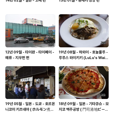
14년 02월 - 일본 - 고베 편
13년 01월 - 공세리 성당 편
12년 09월 - 타이완 - 타이페이 -
19년 08월 - 하와이 - 호놀룰루 -
예류 - 지우펀 편
루루스 와이키키 (LuLu's Waiki
ki)
19년 05월 - 일본 - 도쿄 - 호르몬
18년 09월 - 일본 - 기타큐슈 - 모
니코미 키츠네야 ( ホルモン煮込
지코 맥주공방 ( 門司港地ビール