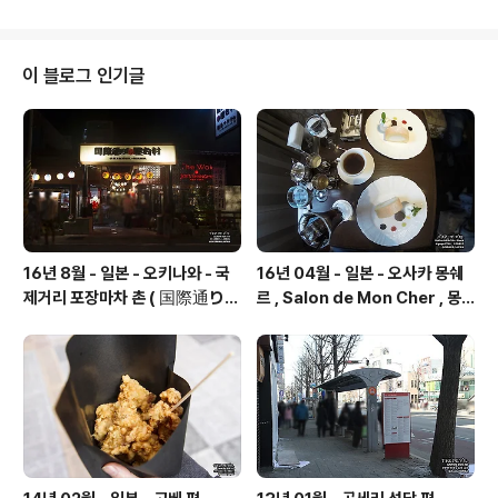
도보로 갈 수 있으며,공원 초입에 계단길과 차량길로 갈라
집니다.( 차량길은 겨울에는 차량 진입 금지를 하는듯합니
다. ) 계단은 398계단. 날씨가 좋으면 이런 풍경을 볼 수 있
습니다. 하지만 날씨가 안좋으면.... ( * 꽃보다 할배 미국판
이 블로그 인기글
의 일본편에 이곳도 나오지요. ) 도쿄 신주쿠에서 가와구치
코행 버스나 전철을 타면 됩니다.가와구치코 역에서 전철
로 시모요시다 역으로 가거나, 체력이 된다면 도보로 이동
이 가능합니다. ( 고속버스를 타고 갈때는 몇일전에 미리 예
약하고 가는것도 좋습니다...
16년 8월 - 일본 - 오키나와 - 국
16년 04월 - 일본 - 오사카 몽쉐
제거리 포장마차 촌 ( 国際通り屋
르 , Salon de Mon Cher , 몽
台村 )
슈슈