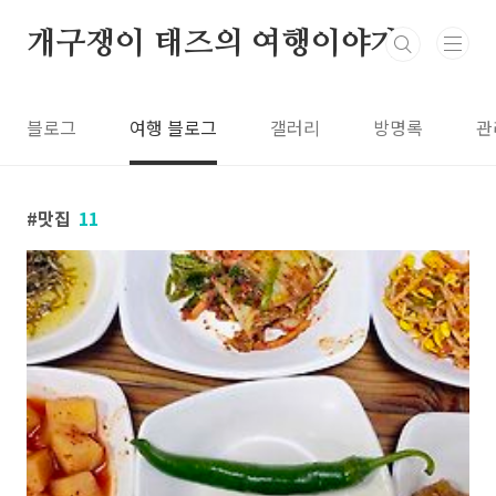
본문 바로가기
개구쟁이 태즈의 여행이야기
블로그
여행 블로그
갤러리
방명록
관
맛집
11