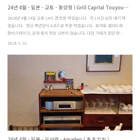
24년 4월 - 일본 - 교토 - 동양정 ( Grill Capital Touyoutei - グリルキャピタル東洋亭 ) : 교토 타카시야마점
2024년 4월 14일 오후 14시 경 방문 하였습니다. 약 1시간 남짓 대기 하
였습니다. 점심 백년양식 A코스로 주문 하였습니다. 토마토 샐러드와
함박스테이크, 감자 등의 맛은 나쁘지 않습니다. 다만 기대가 컸던 탓인
지 약간은 실망하였습니다. 오픈런 또는 몇시간 씩 기다릴만한 이유는
2024. 5. 10.
잘 모르겠습니다. 직원 분들은 친절합니다. 매장은 교토 타카시야마 백
화점 7층에 있습니다. * 교토 부분의 구글맵에서 한글로 '동양정'을 검
색하시면 "교토역 킨테츠선점"이 많이 보여지나, 가와라마치역으로 가
신다면 바로 역 위 타카시야마 백화점 7층에도 "동양정 타카시야마
점" 매장이 있습니다.
24년 4월 - 일본 - 오사카 - Amadeo ( あまでお )