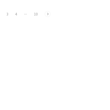
3
4
···
10