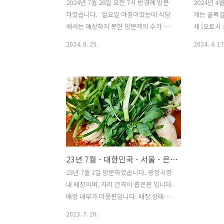
2024년 7월 28일 오전 7시 반경에 방문
2024년 4
하였습니다. 일요일 아침이었는데 식당
게는 골목길
에서는 예상하지 못한 방문객의 수가 많
세 (오토시
아서 그랬는지 자리 안내 , 주문, 계산 등
하며, 그에
2024. 8. 25.
2024. 4. 17
이 불가능한 상황이었습니다. 소고기 무
나옵니다. 
우국은 따듯할때 드시면 맛이 있는 편이
메뉴판과는 
나, 식으면 맛이 떨어집니다. 그냥 일반
다른 분의 
적인 소고기 무우국 입니다. 군산에 방문
드리며 주문
하여 줄을 서지 않고 드신다면 괜찮지만,
와 테이블 
멀리서 찾아가서 줄을 설만한 맛은 아닙
음식은 닭을
니다. 주차는 식당 앞쪽에 주차 구역이 있
간 짠듯하나
으나, 만약 자리가 없다면 주변 골목에 노
니다. 현지
상 주차를 하셔야 합니다.
직원 분들은
23년 7월 - 대한민국 - 서울 - 은성횟집
23년 7월 1일 방문하였습니다. 광장시장
내 매장이며, 자리 간격이 좁은편 입니다.
매장 내부가 더운편입니다. 매장 상태는
약간 지저분한 느낌이나 대구탕은 맛은
2023. 7. 20.
괜찮은 편이며, 알도 푸짐합니다. 직원분