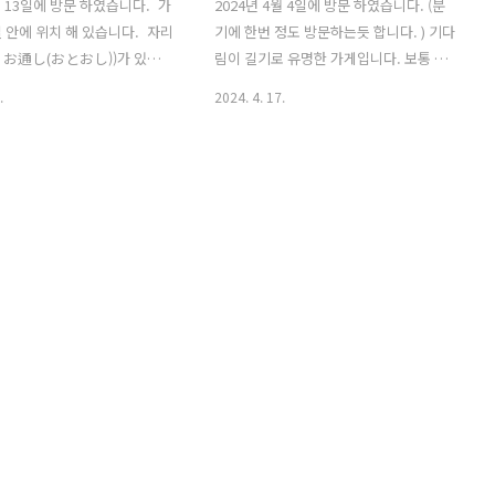
월 13일에 방문 하였습니다. 가
2024년 4월 4일에 방문 하였습니다. (분
 안에 위치 해 있습니다. 자리
기에 한번 정도 방문하는듯 합니다. ) 기다
 : お通し(おとおし))가 있는듯
림이 길기로 유명한 가게입니다. 보통 2-3
 따른 닭 육회 초밥이 서비스로
차로 간단한 안주와 주류를 이용하기 위
.
2024. 4. 17.
영어 메뉴판이 있으나 일본어
해 방문을 많이 하시는 분위기 입니다. 이
메뉴 구성이 다른 듯 합니다. (
른 저녁 시간대에 잘하면 기다림 없이 이
구글 리뷰 중 음식 사진을 보여
용 가능 합니다. 멀리서 굳이 찾아가 기다
 하였습니다. ) 카운터 자리
릴만한 곳은 아니며. 근방에서 간단히 저
자리, 야외 자리가 있습니다.
녁 또는 술을 드시고 간단히 한잔 할만한
 이용한 음식들이며, 맛은 약
곳입니다. 가게 내부는 좁은 편이며, 시간
, 술과 함께 하면 나쁘지 않습
이 지날 수록 대화가 거의 불가능할 정도
 분위기를 잘 느낄 수 있으며,
로 소리가 울립니다. 음식은 보통이며, 간
 친절 합니다.
단히 드시기에 좋습니다. 직원 분들은 친
절하십니다.