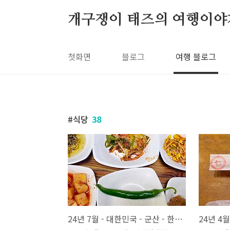
본문 바로가기
개구쟁이 태즈의 여행이야
첫화면
블로그
여행 블로그
식당
38
24년 7월 - 대한민국 - 군산 - 한일옥