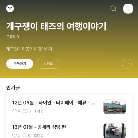
검색하기
티스토리
개구쟁이 태즈의 여행이야기
구독자
0
개구쟁이 태즈의 여행이야기
구독하기
방명록
신고하기 레이어
열기
인기글
12년 09월 - 타이완 - 타이페이 - 예류 - 지
우펀 편
4
0
조회
2
13년 01월 - 공세리 성당 편
2
0
조회
2