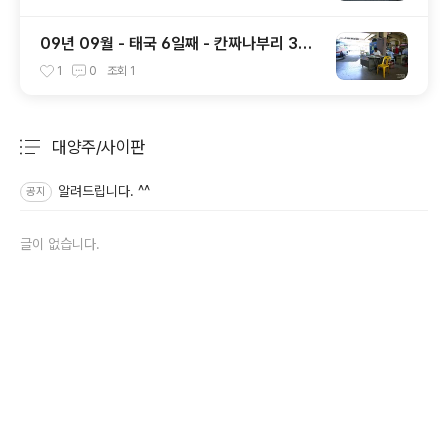
09년 09월 - 태국 6일째 - 칸짜나부리 3일
째 - 파타야 1일째
1
0
조회
1
대양주/사이판
분류 전체보기
주요 글 목록
알려드립니다. ^^
공지
글이 없습니다.