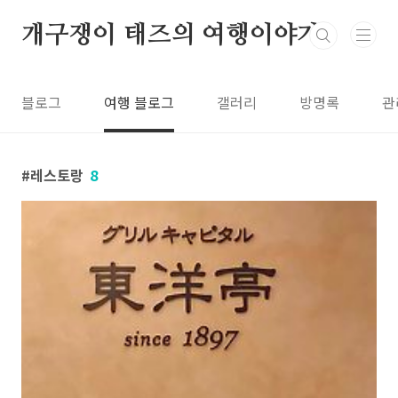
본문 바로가기
개구쟁이 태즈의 여행이야기
블로그
여행 블로그
갤러리
방명록
관
레스토랑
8