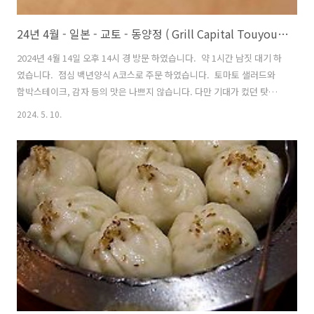
24년 4월 - 일본 - 교토 - 동양정 ( Grill Capital Touyoutei - グリルキャピタル東洋亭 ) : 교토 타카시야마점
2024년 4월 14일 오후 14시 경 방문 하였습니다. 약 1시간 남짓 대기 하
였습니다. 점심 백년양식 A코스로 주문 하였습니다. 토마토 샐러드와
함박스테이크, 감자 등의 맛은 나쁘지 않습니다. 다만 기대가 컸던 탓인
지 약간은 실망하였습니다. 오픈런 또는 몇시간 씩 기다릴만한 이유는
2024. 5. 10.
잘 모르겠습니다. 직원 분들은 친절합니다. 매장은 교토 타카시야마 백
화점 7층에 있습니다. * 교토 부분의 구글맵에서 한글로 '동양정'을 검
색하시면 "교토역 킨테츠선점"이 많이 보여지나, 가와라마치역으로 가
신다면 바로 역 위 타카시야마 백화점 7층에도 "동양정 타카시야마
점" 매장이 있습니다.