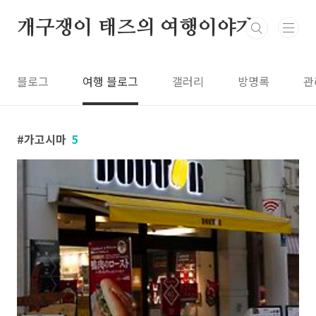
본문 바로가기
개구쟁이 태즈의 여행이야기
블로그
여행 블로그
갤러리
방명록
관
가고시마
5