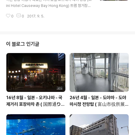
잘 못할 경우바가지를 쓸 가능성이 높습니다!!! ( 4-5 개 가
ini Hotel Causeway Bay Hong Kong) 트램 정거장이
격으로 하나를 구입할 수 있는 절호의 찬스! ) 그래서 싸고
나 지하철 역은 약간 걸어가야 함.근처에 편의점, 쇼핑센터
좋게 구입 할 수 있는..
0
0
2017. 9. 5.
, 식당들의 번화가가 있음. 특유의 작은 방. 어메니티는 욕
실 벽에 붙어 있는 올 인 원 샴푸가 전부. 입구와 리셉션은
멋짐.
이 블로그 인기글
16년 8월 - 일본 - 오키나와 - 국
26년 4월 - 일본 - 도야마 - 도야
제거리 포장마차 촌 ( 国際通り屋
마시청 전망탑 ( 富山市役所展
台村 )
望塔 )