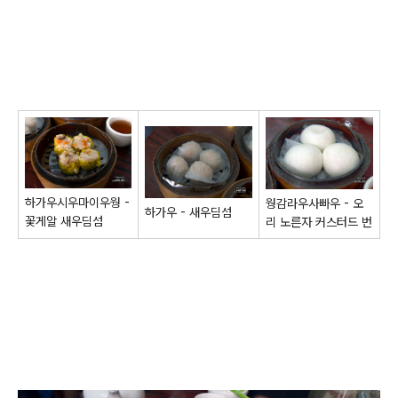
하가우시우마이우웡 -
웡감라우사빠우 - 오
하가우 - 새우딤섬
꽃게알 새우딤섬
리 노른자 커스터드 번