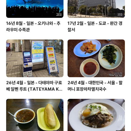
16년 8월 - 일본 - 오키나와 - 추
17년 2월 - 일본 - 도쿄 - 완간 경
라우미 수족관
찰서
26년 4월 - 일본 - 다테야마 구로
24년 4월 - 대한민국 - 서울 - 할
베 알펜 루트 (TATEYAMA KU
머니 포장마차멸치국수
ROBE ALPINE ROUTE , 立山
黒部アルペンルート )