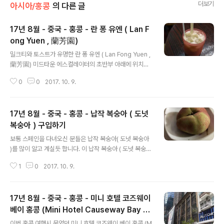
더보기
아시아/홍콩
의 다른 글
17년 8월 - 중국 - 홍콩 - 란 퐁 유엔 ( Lan F
ong Yuen , 蘭芳園)
글 내용
밀크티와 토스트가 유명한 란 퐁 유엔 ( Lan Fong Yuen ,
蘭芳園) 미드타운 에스컬레이터의 초반부 아래에 위치하
고 있습니다. 평일 오전 식사 시간대가 아닌 관계로 사람이
0
0
2017. 10. 9.
많지 않아 줄을 서지 않고 식사를 할 수 있었습니다. 인기
메뉴의 사진으로 된 메뉴판이 있습니다.다만 사진과 실물
은 다를 수 있습니다. * 시간대 별로 약간 메뉴가 달라지는
17년 8월 - 중국 - 홍콩 - 납작 복숭아 ( 도넛
듯합니다. 합석은 기본!음식을 다 먹은 듯한 분위기면 직원
분들이 바로 치웁니다.직원 분들이 딱히 불친절하다고 느
복숭아 ) 구입하기
글 내용
껴지지는 않습니다.
보통 스페인을 다녀오신 분들은 납작 복숭아( 도넛 복숭아
)를 많이 알고 계실듯 합니다. 이 납작 복숭아 ( 도넛 복숭아
)를 홍콩에서도 구매 하실 수 있습니다. 홍콩을 돌아 다니다
1
0
2017. 10. 9.
보면납작 복숭아 ( 도넛 복숭아)를 파는 곳이 간간이 보입
니다. "랑 퐁 위엔" 매장 입구 옆에 있던 과일 가게에서도
판매를 하고 있지요. 이전 글 "랑 퐁 위엔" 참조 :2017/10/
17년 8월 - 중국 - 홍콩 - 미니 호텔 코즈웨이
09 - [아시아/홍콩] - 17년 8월 - 중국 - 홍콩 - 란 퐁 위
엔 ( Lan Fong Yuen , 蘭芳園) 다만 이런 가게 에서 납작
베이 홍콩 (Mini Hotel Causeway Bay H
글 내용
복숭아를 구매 할때중국어를 잘 하지 못한다거나 흥정을
ong Kong)
이번 홍콩 여행시 묵었던 미니 호텔 코즈웨이 베이 홍콩 (M