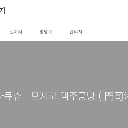
기
갤러리
방명록
관리자
- 기타큐슈 - 모지코 맥주공방 ( 