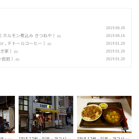
2019.06.30
네야 ( ホルモン煮込み きつねや )
2019.06.16
(0)
utor , ドトールコーヒー )
2019.01.20
(0)
すき家 )
2019.01.20
(0)
ン岩岩 )
2019.01.20
(0)
19년 05월 - 일본 - 도쿄 - 호르몬 니코미 키츠네야 ( ホルモン煮込み きつねや )
18년 12월 - 일본 - 가고시마 - 도토루 커피 ( doutor , ドトールコーヒー )
18년 12월 - 일본 - 가고시마 - 스키야 ( sukiya, すき家 )