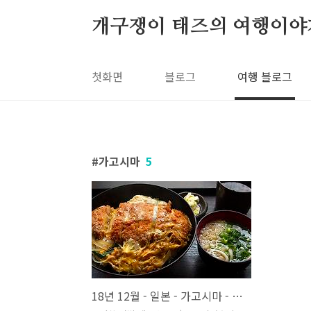
본문 바로가기
개구쟁이 태즈의 여행이야
첫화면
블로그
여행 블로그
가고시마
5
18년 12월 - 일본 - 가고시마 - 야부킨 가고시마 중앙역앞점 ( やぶ金 鹿児島 中央駅前店 )