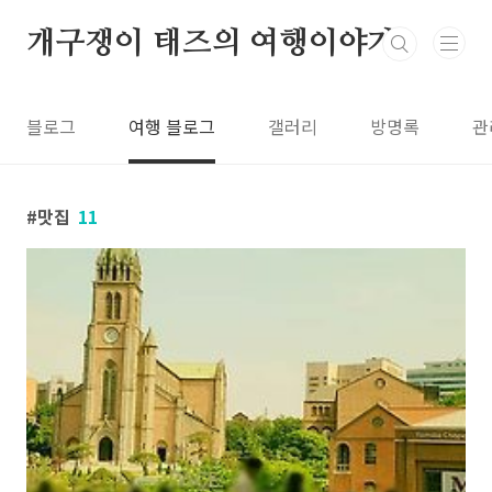
본문 바로가기
개구쟁이 태즈의 여행이야기
블로그
여행 블로그
갤러리
방명록
관
맛집
11