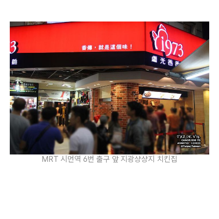
MRT 시먼역 6번 출구 앞 지광샹샹지 치킨집