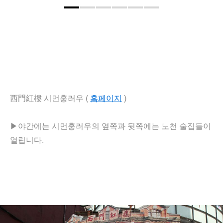
西門紅樓 시먼훙러우 (
홈페이지
)
▶야간에는
시먼훙러우의 옆쪽과 뒷쪽에는 노천 술집들이
열립니다.