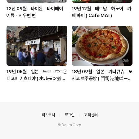
12년 09월 - 타이완 - 타이페이 -
19년 12월 - 베트남 - 하노이 - 카
예류 - 지우펀 편
페 마이 ( Cafe MAI )
19년 05월 - 일본 - 도쿄 - 호르몬
18년 09월 - 일본 - 기타큐슈 - 모
니코미 키츠네야 ( ホルモン煮込
지코 맥주공방 ( 門司港地ビール
み きつねや )
工房 )
의안내
티스토리
로그인
고객센터
© Daum Corp.