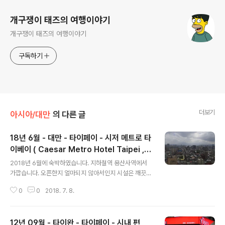
개구쟁이 태즈의 여행이야기
개구쟁이 태즈의 여행이야기
구독하기
더보기
아시아/대만
의 다른 글
18년 6월 - 대만 - 타이페이 - 시저 메트로 타
이베이 ( Caesar Metro Hotel Taipei ,
글 내용
凱達大飯店 )
2018년 6월에 숙박하였습니다. 지하쳘역 용산사역에서
가깝습니다. 오픈한지 얼마되지 않아서인지 시설은 깨끗하
며, 직원분들도 친절합니다. 냉장고의 물과 음료수가 제공
0
0
2018. 7. 8.
되며, 치약 칫솔과 같은 간단한 세면도구는 제공되지만 샴
푸나 바디샤워 같은 제품은 일회용품이 아닌 항상 비치되
어있는 제품입니다. 화장실이 좀 좁은 편입니다. 샤워실에
12년 09월 - 타이완 - 타이페이 - 시내 편
는 욕조 및 빨래줄이 있습니다. 고층의 경우 인근지역의 뷰