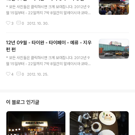
글 내용
가 좋습니다. 타이페이 역까지 무료 셔틀이 있습니다. 실외
* 모든 사진들은 클릭하시면 크게 보여집니다. 2012년 9
수영장이 있지만 크기가 크지는 않습니다.
월 15일부터 - 22일까지 7박 8일간의 말레이시아 코타
키나발루 및 대만 타이페이 여행기 입니다. 시간의 순서가
3
0
2012. 10. 30.
아닌 장소별로 정리되어 있습니다. 이번 편은 타이페이 시
내 편입니다. 스린 야시장(士林夜市)을 제외한 지역은 도
보로 이동 했습니다. 타이페이 101 타워는 지우펀을 다녀
12년 09월 - 타이완 - 타이페이 - 예류 - 지우
온 후 버스 정류장에서 도보로 이동 했습니다. 西門町 시
먼딩(서문정) Ximending ▶우리나라의 명동 같은 분위기
펀 편
글 내용
입니다. 繼光香香雞 지광샹샹지 (치킨) Ji Guang Delic
* 모든 사진들은 클릭하시면 크게 보여집니다. 2012년 9
ious Fried Chicken ( 홈페이지 ) ▶조그맣게 조각조각
월 15일부터 - 22일까지 7박 8일간의 말레이시아 코타
을 낸 치킨입니다. ▶들고 다니면서 먹기 좋은데.. 뼈가 있
키나발루 및 대만 타이페이 여행기 입니다. 시간의 순서가
다는게 함정. 식으면 맛이 없다는게 함정. 臺北市電影主
4
0
2012. 10. 25.
아닌 장소별로 정리되어 있습니다. 이번 글은 타이페이(臺
題公..
北)에서 예류(野柳)를 거쳐 지우펀(九份)을 본 후 다시 타
이페이로 오는 여정입니다. 예류(野柳)행 버스를 타기 위
해 타이페이 메인 역으로 갑니다. 타이페이 메인 역의 출구
번호 중 Z3번 으로 나가시면 TAIPEI WEST BUS STAT
이 블로그 인기글
ION TERMINAL A 로 가실 수 있습니다. 터미널에서 표
를 구입 하신 후 8번 승강장으로 가시면 예류로 가는 버스 (
1815번 )를 타실 수 있습니다. ( 유유카드 (Easy card)가
있으시면 따로 표를 구입하지 않으시고 사용 가..